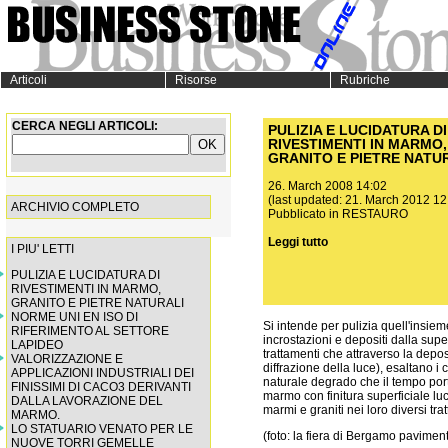
Articoli
Risorse
Rubriche
CERCA NEGLI ARTICOLI:
PULIZIA E LUCIDATURA DI
RIVESTIMENTI IN MARMO,
GRANITO E PIETRE NATU
26. March 2008 14:02
(last updated: 21. March 2012 12
ARCHIVIO COMPLETO
Pubblicato in
RESTAURO
Leggi tutto
I PIU' LETTI
PULIZIA E LUCIDATURA DI
RIVESTIMENTI IN MARMO,
GRANITO E PIETRE NATURALI
NORME UNI EN ISO DI
Si intende per pulizia quell'insieme
RIFERIMENTO AL SETTORE
incrostazioni e depositi dalla super
LAPIDEO
trattamenti che attraverso la depos
VALORIZZAZIONE E
diffrazione della luce), esaltano i 
APPLICAZIONI INDUSTRIALI DEI
naturale degrado che il tempo porta
FINISSIMI DI CACO3 DERIVANTI
marmo con finitura superficiale lu
DALLA LAVORAZIONE DEL
marmi e graniti nei loro diversi tra
MARMO.
LO STATUARIO VENATO PER LE
(foto: la fiera di Bergamo pavimen
NUOVE TORRI GEMELLE