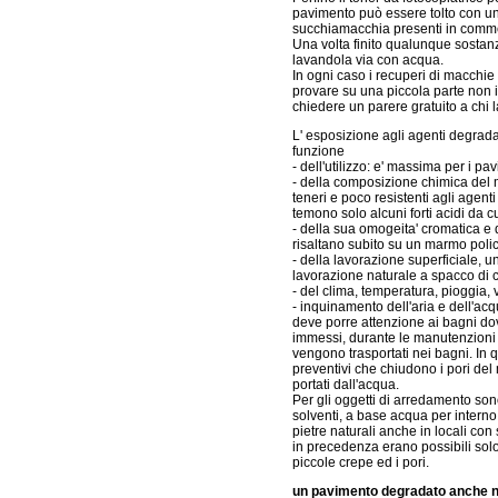
pavimento può essere tolto con un 
succhiamacchia presenti in comm
Una volta finito qualunque sosta
lavandola via con acqua.
In ogni caso i recuperi di macchi
provare su una piccola parte non in
chiedere un parere gratuito a chi l
L' esposizione agli agenti degrada
funzione
- dell'utilizzo: e' massima per i pa
- della composizione chimica del m
teneri e poco resistenti agli agenti 
temono solo alcuni forti acidi da c
- della sua omogeita' cromatica e
risaltano subito su un marmo pol
- della lavorazione superficiale, u
lavorazione naturale a spacco di 
- del clima, temperatura, pioggia, 
- inquinamento dell'aria e dell'acq
deve porre attenzione ai bagni do
immessi, durante le manutenzioni d
vengono trasportati nei bagni. In qu
preventivi che chiudono i pori de
portati dall'acqua.
Per gli oggetti di arredamento son
solventi, a base acqua per interno 
pietre naturali anche in locali con
in precedenza erano possibili solo 
piccole crepe ed i pori.
un pavimento degradato anche nei 