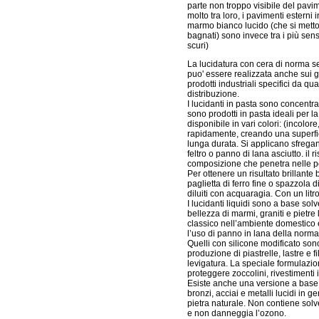
parte non troppo visibile del pavi
molto tra loro, i pavimenti esterni 
marmo bianco lucido (che si metton
bagnati) sono invece tra i più sensi
scuri)
La lucidatura con cera di norma se
puo' essere realizzata anche sui gr
prodotti industriali specifici da 
distribuzione.
I lucidanti in pasta sono concentra
sono prodotti in pasta ideali per la
disponibile in vari colori: (incolo
rapidamente, creando una superfici
lunga durata. Si applicano sfrega
feltro o panno di lana asciutto. il 
composizione che penetra nelle po
Per ottenere un risultato brillante
paglietta di ferro fine o spazzola 
diluiti con acquaragia. Con un litr
I lucidanti liquidi sono a base solv
bellezza di marmi, graniti e pietr
classico nell’ambiente domestico 
l’uso di panno in lana della normal
Quelli con silicone modificato sono
produzione di piastrelle, lastre e 
levigatura. La speciale formulazi
proteggere zoccolini, rivestimenti 
Esiste anche una versione a base 
bronzi, acciai e metalli lucidi in 
pietra naturale. Non contiene solve
e non danneggia l’ozono.