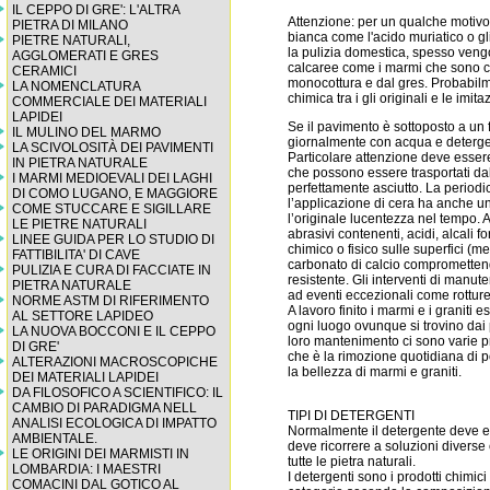
IL CEPPO DI GRE': L'ALTRA
Attenzione: per un qualche motivo i
PIETRA DI MILANO
bianca come l'acido muriatico o gli 
PIETRE NATURALI,
la pulizia domestica, spesso veng
AGGLOMERATI E GRES
calcaree come i marmi che sono c
CERAMICI
monocottura e dal gres. Probabilm
LA NOMENCLATURA
chimica tra i gli originali e le imitaz
COMMERCIALE DEI MATERIALI
LAPIDEI
Se il pavimento è sottoposto a un 
IL MULINO DEL MARMO
giornalmente con acqua e detergenti
LA SCIVOLOSITÀ DEI PAVIMENTI
Particolare attenzione deve essere 
IN PIETRA NATURALE
che possono essere trasportati dall
I MARMI MEDIOEVALI DEI LAGHI
perfettamente asciutto. La period
DI COMO LUGANO, E MAGGIORE
l’applicazione di cera ha anche un
COME STUCCARE E SIGILLARE
l’originale lucentezza nel tempo. 
LE PIETRE NATURALI
abrasivi contenenti, acidi, alcali 
LINEE GUIDA PER LO STUDIO DI
chimico o fisico sulle superfici (me
FATTIBILITA' DI CAVE
carbonato di calcio compromettend
PULIZIA E CURA DI FACCIATE IN
resistente. Gli interventi di manut
PIETRA NATURALE
ad eventi eccezionali come rotture,
NORME ASTM DI RIFERIMENTO
A lavoro finito i marmi e i graniti
AL SETTORE LAPIDEO
ogni luogo ovunque si trovino dai 
LA NUOVA BOCCONI E IL CEPPO
loro mantenimento ci sono varie p
DI GRE'
che è la rimozione quotidiana di 
ALTERAZIONI MACROSCOPICHE
la bellezza di marmi e graniti.
DEI MATERIALI LAPIDEI
DA FILOSOFICO A SCIENTIFICO: IL
CAMBIO DI PARADIGMA NELL
TIPI DI DETERGENTI
ANALISI ECOLOGICA DI IMPATTO
Normalmente il detergente deve ess
AMBIENTALE.
deve ricorrere a soluzioni diver
LE ORIGINI DEI MARMISTI IN
tutte le pietra naturali.
LOMBARDIA: I MAESTRI
I detergenti sono i prodotti chimic
COMACINI DAL GOTICO AL