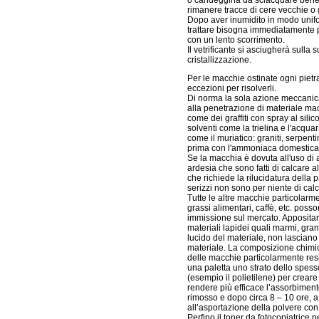
o candeggina da sciacquare bene
rimanere tracce di cere vecchie o 
Dopo aver inumidito in modo unifo
trattare bisogna immediatamente p
con un lento scorrimento.
Il vetrificante si asciugherà sulla
cristallizzazione.
Per le macchie ostinate ogni pietra
eccezioni per risolverli.
Di norma la sola azione meccanica
alla penetrazione di materiale macc
come dei graffiti con spray al sil
solventi come la trielina e l'acqua
come il muriatico: graniti, serpenti
prima con l'ammoniaca domestica
Se la macchia è dovuta all'uso di 
ardesia che sono fatti di calcare 
che richiede la rilucidatura della p
serizzi non sono per niente di cal
Tutte le altre macchie particolarme
grassi alimentari, caffè, etc. poss
immissione sul mercato. Appositam
materiali lapidei quali marmi, grani
lucido del materiale, non lasciano 
materiale. La composizione chimic
delle macchie particolarmente res
una paletta uno strato dello spess
(esempio il polietilene) per crear
rendere più efficace l’assorbimento
rimosso e dopo circa 8 – 10 ore, 
all’asportazione della polvere co
Perfino il toner da fotocopiatrice 