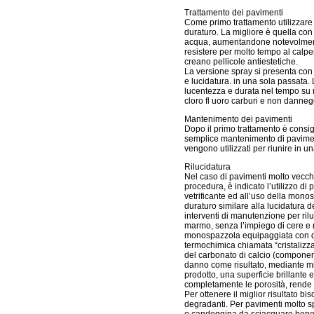
Trattamento dei pavimenti
Come primo trattamento utilizzare
duraturo. La migliore è quella con
acqua, aumentandone notevolment
resistere per molto tempo al calpe
creano pellicole antiestetiche.
La versione spray si presenta con
e lucidatura. in una sola passata
lucentezza e durata nel tempo su 
cloro fl uoro carburi e non danneg
Mantenimento dei pavimenti
Dopo il primo trattamento è consigli
semplice mantenimento di pavimenti
vengono utilizzati per riunire in u
Rilucidatura
Nel caso di pavimenti molto vecch
procedura, è indicato l’utilizzo di
vetrificante ed all’uso della mono
duraturo similare alla lucidatura de
interventi di manutenzione per ril
marmo, senza l’impiego di cere e 
monospazzola equipaggiata con di
termochimica chiamata “cristalizza
del carbonato di calcio (component
danno come risultato, mediante mi
prodotto, una superficie brillante
completamente le porosità, rende i
Per ottenere il miglior risultato b
degradanti. Per pavimenti molto sp