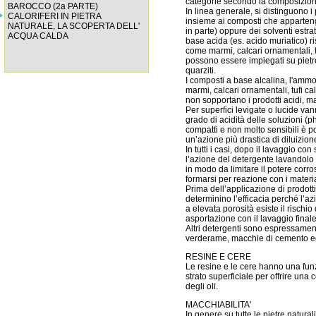
categorie secondo la composizione 
BAROCCO (2a PARTE)
In linea generale, si distinguono i
CALORIFERI IN PIETRA
insieme ai composti che appartengon
NATURALE, LA SCOPERTA DELL'
in parte) oppure dei solventi estrat
ACQUA CALDA
base acida (es. acido muriatico) ri
come marmi, calcari ornamentali, tu
possono essere impiegati su pietre 
quarziti.
I composti a base alcalina, l'ammo
marmi, calcari ornamentali, tufi ca
non sopportano i prodotti acidi, 
Per superfici levigate o lucide va
grado di acidità delle soluzioni (p
compatti e non molto sensibili è po
un’azione più drastica di diluizion
In tutti i casi, dopo il lavaggio c
l’azione del detergente lavandolo 
in modo da limitare il potere corr
formarsi per reazione con i material
Prima dell’applicazione di prodott
determinino l’efficacia perché l’az
a elevata porosità esiste il rischi
asportazione con il lavaggio finale
Altri detergenti sono espressament
verderame, macchie di cemento ed
RESINE E CERE
Le resine e le cere hanno una fun
strato superficiale per offrire una
degli oli.
MACCHIABILITA'
In genere su tutte le pietre natura