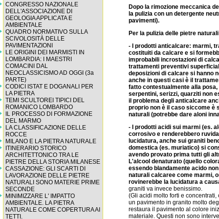
CONGRESSO NAZIONALE
Dopo la rimozione meccanica del
DELL'ASSOCIAZIONE DI
la pulizia con un detergente neutr
GEOLOGIA APPLICATA E
pavimenti).
AMBIENTALE
QUADRO NORMATIVO SULLA
Per la pulizia delle pietre natur
SCIVOLOSITÀ DELLE
PAVIMENTAZIONI
- I prodotti anticalcare: marmi, t
LE ORIGINI DEI MARMISTI IN
costituiti da calcare e si formeb
LOMBARDIA: I MAESTRI
improbabili incrostazioni di calca
COMACINI DAL
trattamenti preventivi superficia
NEOCLASSICISMO AD OGGI (3a
deposizioni di calcare si hanno n
PARTE)
anche in questi casi è il trattam
CODICI ISTAT E DOGANALI PER
fatto contestualmente alla posa, c
LA PIETRA
serpentini, serizzi, quarziti non
TEMI SCULTOREI TIPICI DEL
il problema degli anticalcare an
ROMANICO LOMBARDO
proprio non è il caso siccome è s
IL PROCESSO DI FORMAZIONE
naturali (potrebbe dare aloni innat
DEL MARMO
- I prodotti acidi sui marmi (es. 
LA CLASSIFICAZIONE DELLE
corrosivo e renderebbero ruvida
ROCCE
lucidatura, anche sui graniti benc
MILANO E LA PIETRA NATURALE
domestica (es. muriatico) si cons
ITINERARIO STORICO
avendo provato prima tutti gli alt
ARCHITETTONICO TRA LE
L'alcool denaturato (quello color
PIETRE DELLA STORIA MILANESE
essendo blandamente acido non 
CASSAZIONE: GLI SCARTI DI
naturali calcaree come marmi, onic
LAVORAZIONE DELLE PIETRE
rovinerebbe la lucidatura a causa
NATURALI SONO MATERIE PRIME
graniti va invece benissimo.
SECONDE
(Gli acidi molto forti e concentrat
MINIMIZZARE L' IMPATTO
un pavimento in granito molto deg
AMBIENTALE. LA PIETRA
restaura il pavimento al colore ini
NATURALE COME COPERTURA AI
materiale. Questi non sono interve
TETTI.