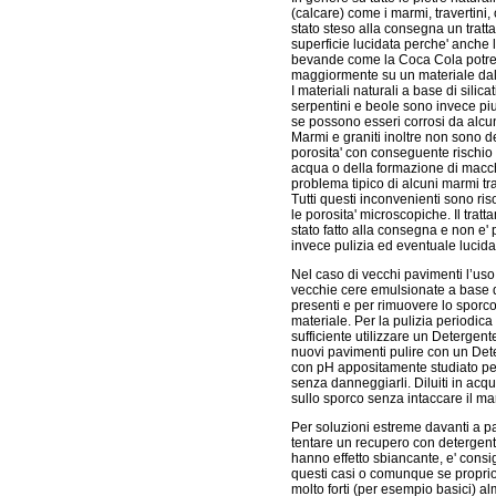
(calcare) come i marmi, travertini,
stato steso alla consegna un tratt
superficie lucidata perche' anche
bevande come la Coca Cola potreb
maggiormente su un materiale dal
I materiali naturali a base di silica
serpentini e beole sono invece piu'
se possono esseri corrosi da alcuni
Marmi e graniti inoltre non sono de
porosita' con conseguente rischio di
acqua o della formazione di macchi
problema tipico di alcuni marmi tra
Tutti questi inconvenienti sono ri
le porosita' microscopiche. Il tra
stato fatto alla consegna e non e
invece pulizia ed eventuale lucida
Nel caso di vecchi pavimenti l’uso 
vecchie cere emulsionate a base d
presenti e per rimuovere lo sporco 
materiale. Per la pulizia periodic
sufficiente utilizzare un Detergen
nuovi pavimenti pulire con un De
con pH appositamente studiato per l
senza danneggiarli. Diluiti in acqu
sullo sporco senza intaccare il m
Per soluzioni estreme davanti a p
tentare un recupero con detergent
hanno effetto sbiancante, e' cons
questi casi o comunque se proprio 
molto forti (per esempio basici) a