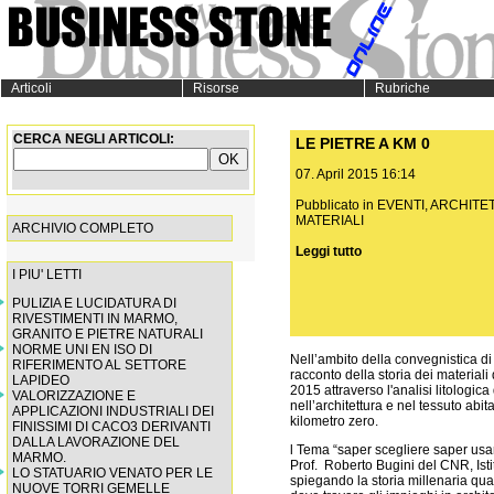
Articoli
Risorse
Rubriche
CERCA NEGLI ARTICOLI:
LE PIETRE A KM 0
07. April 2015 16:14
Pubblicato in
EVENTI
,
ARCHITE
MATERIALI
ARCHIVIO COMPLETO
Leggi tutto
I PIU' LETTI
PULIZIA E LUCIDATURA DI
RIVESTIMENTI IN MARMO,
GRANITO E PIETRE NATURALI
NORME UNI EN ISO DI
Nell’ambito della convegnistica di
RIFERIMENTO AL SETTORE
racconto della storia dei materiali
LAPIDEO
2015 attraverso l'analisi litologic
VALORIZZAZIONE E
nell’architettura e nel tessuto abit
APPLICAZIONI INDUSTRIALI DEI
kilometro zero.
FINISSIMI DI CACO3 DERIVANTI
DALLA LAVORAZIONE DEL
l Tema “saper scegliere saper usare
MARMO.
Prof. Roberto Bugini del CNR, Ist
LO STATUARIO VENATO PER LE
spiegando la storia millenaria qual
NUOVE TORRI GEMELLE