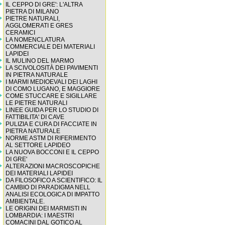
IL CEPPO DI GRE': L'ALTRA
PIETRA DI MILANO
PIETRE NATURALI,
AGGLOMERATI E GRES
CERAMICI
LA NOMENCLATURA
COMMERCIALE DEI MATERIALI
LAPIDEI
IL MULINO DEL MARMO
LA SCIVOLOSITÀ DEI PAVIMENTI
IN PIETRA NATURALE
I MARMI MEDIOEVALI DEI LAGHI
DI COMO LUGANO, E MAGGIORE
COME STUCCARE E SIGILLARE
LE PIETRE NATURALI
LINEE GUIDA PER LO STUDIO DI
FATTIBILITA' DI CAVE
PULIZIA E CURA DI FACCIATE IN
PIETRA NATURALE
NORME ASTM DI RIFERIMENTO
AL SETTORE LAPIDEO
LA NUOVA BOCCONI E IL CEPPO
DI GRE'
ALTERAZIONI MACROSCOPICHE
DEI MATERIALI LAPIDEI
DA FILOSOFICO A SCIENTIFICO: IL
CAMBIO DI PARADIGMA NELL
ANALISI ECOLOGICA DI IMPATTO
AMBIENTALE.
LE ORIGINI DEI MARMISTI IN
LOMBARDIA: I MAESTRI
COMACINI DAL GOTICO AL