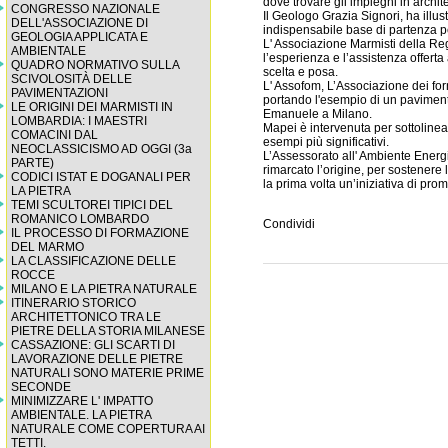
dove trovare gli impieghi in archite
CONGRESSO NAZIONALE
Il Geologo Grazia Signori, ha illust
DELL'ASSOCIAZIONE DI
indispensabile base di partenza per
GEOLOGIA APPLICATA E
L' Associazione Marmisti della Re
AMBIENTALE
l’esperienza e l’assistenza offerta 
QUADRO NORMATIVO SULLA
scelta e posa.
SCIVOLOSITÀ DELLE
L' Assofom, L’Associazione dei fornit
PAVIMENTAZIONI
portando l'esempio di un pavimento
LE ORIGINI DEI MARMISTI IN
Emanuele a Milano.
LOMBARDIA: I MAESTRI
Mapei è intervenuta per sottolinear
COMACINI DAL
esempi più significativi.
NEOCLASSICISMO AD OGGI (3a
L’Assessorato all' Ambiente Ener
PARTE)
rimarcato l’origine, per sostenere
CODICI ISTAT E DOGANALI PER
la prima volta un’iniziativa di pro
LA PIETRA
TEMI SCULTOREI TIPICI DEL
ROMANICO LOMBARDO
Condividi
IL PROCESSO DI FORMAZIONE
DEL MARMO
LA CLASSIFICAZIONE DELLE
ROCCE
MILANO E LA PIETRA NATURALE
ITINERARIO STORICO
ARCHITETTONICO TRA LE
PIETRE DELLA STORIA MILANESE
CASSAZIONE: GLI SCARTI DI
LAVORAZIONE DELLE PIETRE
NATURALI SONO MATERIE PRIME
SECONDE
MINIMIZZARE L' IMPATTO
AMBIENTALE. LA PIETRA
NATURALE COME COPERTURA AI
TETTI.