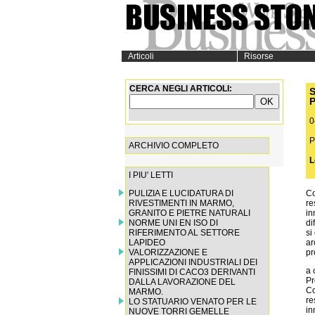
Articoli
Risorse
CERCA NEGLI ARTICOLI:
0
P
ARCHIVIO COMPLETO
L
I PIU' LETTI
PULIZIA E LUCIDATURA DI
Co
RIVESTIMENTI IN MARMO,
re
GRANITO E PIETRE NATURALI
in
NORME UNI EN ISO DI
di
RIFERIMENTO AL SETTORE
si
LAPIDEO
ar
VALORIZZAZIONE E
pr
APPLICAZIONI INDUSTRIALI DEI
a 
FINISSIMI DI CACO3 DERIVANTI
Pr
DALLA LAVORAZIONE DEL
Con l’avvento di nuove tecnologie a base informatica, il percorso progettuale in campo restaurativo, dovrebbe compiere al pari un mutamento di impostazione. Tecnologie innovative, non necessariamente prodotte per il proprio campo d’applicazione permettono difatti, non solo l’a
MARMO.
LO STATUARIO VENATO PER LE
NUOVE TORRI GEMELLE