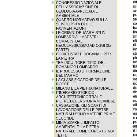
CONGRESSO NAZIONALE
DELL'ASSOCIAZIONE DI
GEOLOGIA APPLICATA E
AMBIENTALE
QUADRO NORMATIVO SULLA
SCIVOLOSITÀ DELLE
PAVIMENTAZIONI
LE ORIGINI DEI MARMISTI IN
LOMBARDIA: I MAESTRI
COMACINI DAL
NEOCLASSICISMO AD OGGI (3a
PARTE)
CODICI ISTAT E DOGANALI PER
LA PIETRA
TEMI SCULTOREI TIPICI DEL
ROMANICO LOMBARDO
IL PROCESSO DI FORMAZIONE
DEL MARMO
LA CLASSIFICAZIONE DELLE
ROCCE
MILANO E LA PIETRA NATURALE
ITINERARIO STORICO
ARCHITETTONICO TRA LE
PIETRE DELLA STORIA MILANESE
CASSAZIONE: GLI SCARTI DI
LAVORAZIONE DELLE PIETRE
NATURALI SONO MATERIE PRIME
SECONDE
MINIMIZZARE L' IMPATTO
AMBIENTALE. LA PIETRA
NATURALE COME COPERTURA AI
TETTI.