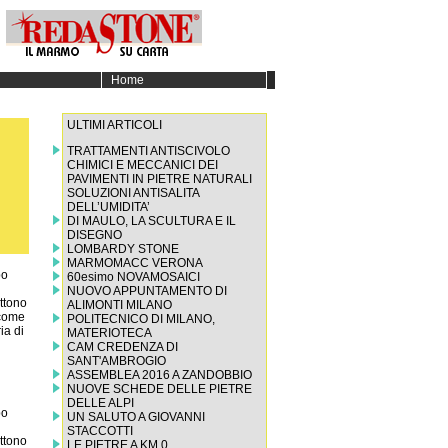
Home
ULTIMI ARTICOLI
TRATTAMENTI ANTISCIVOLO
CHIMICI E MECCANICI DEI
PAVIMENTI IN PIETRE NATURALI
SOLUZIONI ANTISALITA
DELL’UMIDITA’
DI MAULO, LA SCULTURA E IL
DISEGNO
LOMBARDY STONE
MARMOMACC VERONA
po
60esimo NOVAMOSAICI
NUOVO APPUNTAMENTO DI
ttono
ALIMONTI MILANO
 come
POLITECNICO DI MILANO,
ia di
MATERIOTECA
CAM CREDENZA DI
SANT'AMBROGIO
ASSEMBLEA 2016 A ZANDOBBIO
NUOVE SCHEDE DELLE PIETRE
DELLE ALPI
 eccezionale portata visuale, di restituzione di rilievi, simulazione, percezione spaziale. Ricordo l’esperienza fatta con i miei collaboratori, gli ottimi Milo Marrancone
UN SALUTO A GIOVANNI
STACCOTTI
LE PIETRE A KM 0