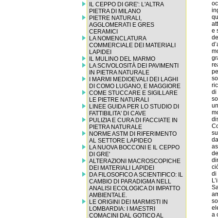
IL CEPPO DI GRE': L'ALTRA
PIETRA DI MILANO
PIETRE NATURALI,
AGGLOMERATI E GRES
CERAMICI
LA NOMENCLATURA
COMMERCIALE DEI MATERIALI
LAPIDEI
IL MULINO DEL MARMO
LA SCIVOLOSITÀ DEI PAVIMENTI
IN PIETRA NATURALE
I MARMI MEDIOEVALI DEI LAGHI
DI COMO LUGANO, E MAGGIORE
COME STUCCARE E SIGILLARE
LE PIETRE NATURALI
LINEE GUIDA PER LO STUDIO DI
FATTIBILITA' DI CAVE
PULIZIA E CURA DI FACCIATE IN
PIETRA NATURALE
NORME ASTM DI RIFERIMENTO
AL SETTORE LAPIDEO
LA NUOVA BOCCONI E IL CEPPO
DI GRE'
ALTERAZIONI MACROSCOPICHE
DEI MATERIALI LAPIDEI
DA FILOSOFICO A SCIENTIFICO: IL
CAMBIO DI PARADIGMA NELL
ANALISI ECOLOGICA DI IMPATTO
AMBIENTALE.
LE ORIGINI DEI MARMISTI IN
LOMBARDIA: I MAESTRI
COMACINI DAL GOTICO AL