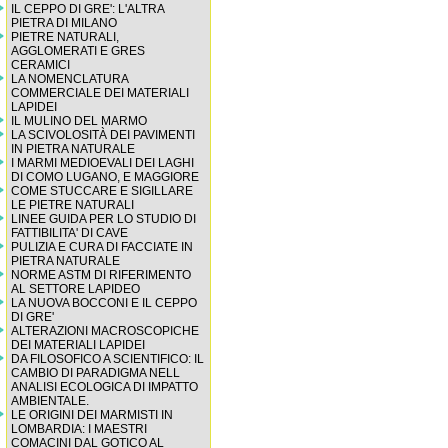
IL CEPPO DI GRE': L'ALTRA
PIETRA DI MILANO
PIETRE NATURALI,
AGGLOMERATI E GRES
CERAMICI
LA NOMENCLATURA
COMMERCIALE DEI MATERIALI
LAPIDEI
IL MULINO DEL MARMO
LA SCIVOLOSITÀ DEI PAVIMENTI
IN PIETRA NATURALE
I MARMI MEDIOEVALI DEI LAGHI
DI COMO LUGANO, E MAGGIORE
COME STUCCARE E SIGILLARE
LE PIETRE NATURALI
LINEE GUIDA PER LO STUDIO DI
FATTIBILITA' DI CAVE
PULIZIA E CURA DI FACCIATE IN
PIETRA NATURALE
NORME ASTM DI RIFERIMENTO
AL SETTORE LAPIDEO
LA NUOVA BOCCONI E IL CEPPO
DI GRE'
ALTERAZIONI MACROSCOPICHE
DEI MATERIALI LAPIDEI
DA FILOSOFICO A SCIENTIFICO: IL
CAMBIO DI PARADIGMA NELL
ANALISI ECOLOGICA DI IMPATTO
AMBIENTALE.
LE ORIGINI DEI MARMISTI IN
LOMBARDIA: I MAESTRI
COMACINI DAL GOTICO AL