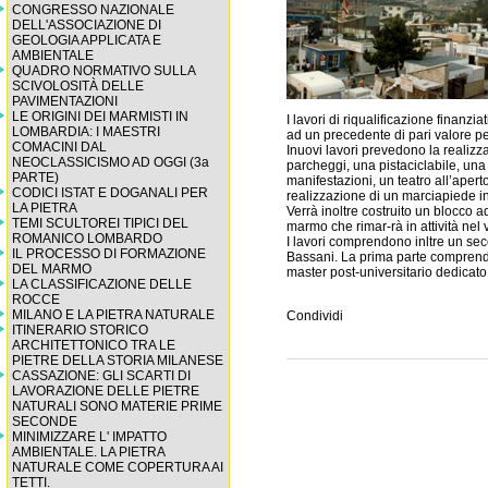
CONGRESSO NAZIONALE
DELL'ASSOCIAZIONE DI
GEOLOGIA APPLICATA E
AMBIENTALE
QUADRO NORMATIVO SULLA
SCIVOLOSITÀ DELLE
PAVIMENTAZIONI
LE ORIGINI DEI MARMISTI IN
I lavori di riqualificazione finan
LOMBARDIA: I MAESTRI
ad un precedente di pari valore per
COMACINI DAL
Inuovi lavori prevedono la realizz
NEOCLASSICISMO AD OGGI (3a
parcheggi, una pistaciclabile, una
PARTE)
manifestazioni, un teatro all’aperto
CODICI ISTAT E DOGANALI PER
realizzazione di un marciapiede in 
LA PIETRA
Verrà inoltre costruito un blocco ad
TEMI SCULTOREI TIPICI DEL
marmo che rimar-rà in attività nel 
ROMANICO LOMBARDO
I lavori comprendono inltre un seco
IL PROCESSO DI FORMAZIONE
Bassani. La prima parte comprende-
DEL MARMO
master post-universitario dedicat
LA CLASSIFICAZIONE DELLE
ROCCE
MILANO E LA PIETRA NATURALE
Condividi
ITINERARIO STORICO
ARCHITETTONICO TRA LE
PIETRE DELLA STORIA MILANESE
CASSAZIONE: GLI SCARTI DI
LAVORAZIONE DELLE PIETRE
NATURALI SONO MATERIE PRIME
SECONDE
MINIMIZZARE L' IMPATTO
AMBIENTALE. LA PIETRA
NATURALE COME COPERTURA AI
TETTI.