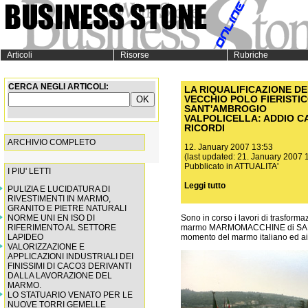
Articoli
Risorse
Rubriche
CERCA NEGLI ARTICOLI:
LA RIQUALIFICAZIONE DE
VECCHIO POLO FIERISTIC
SANT'AMBROGIO
VALPOLICELLA: ADDIO C
RICORDI
ARCHIVIO COMPLETO
12. January 2007 13:53
(last updated: 21. January 2007 
Pubblicato in
ATTUALITA'
I PIU' LETTI
Leggi tutto
PULIZIA E LUCIDATURA DI
RIVESTIMENTI IN MARMO,
GRANITO E PIETRE NATURALI
NORME UNI EN ISO DI
Sono in corso i lavori di trasformaz
RIFERIMENTO AL SETTORE
marmo MARMOMACCHINE di SANT
LAPIDEO
momento del marmo italiano ed ai r
VALORIZZAZIONE E
APPLICAZIONI INDUSTRIALI DEI
FINISSIMI DI CACO3 DERIVANTI
DALLA LAVORAZIONE DEL
MARMO.
LO STATUARIO VENATO PER LE
NUOVE TORRI GEMELLE