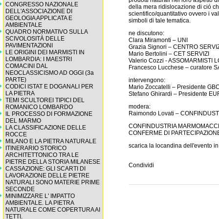
prodotti naturali nel loro aspetto 
CONGRESSO NAZIONALE
della mera ridislocazione di ció ch
DELL'ASSOCIAZIONE DI
scientifico/quantitativo ovvero i 
GEOLOGIA APPLICATA E
simboli di tale tematica.
AMBIENTALE
QUADRO NORMATIVO SULLA
ne discutono:
SCIVOLOSITÀ DELLE
Clara Miramonti – UNI
PAVIMENTAZIONI
Grazia Signori – CENTRO SERVIZ
LE ORIGINI DEI MARMISTI IN
Mario Bertolini – CET SERVIZI
LOMBARDIA: I MAESTRI
Valerio Cozzi - ASSOMARMISTI
COMACINI DAL
Francesco Lucchese – curator
NEOCLASSICISMO AD OGGI (3a
PARTE)
intervengono:
CODICI ISTAT E DOGANALI PER
Mario Zoccatelli – Presidente GBC
LA PIETRA
Stefano Ghirardi – Presidente 
TEMI SCULTOREI TIPICI DEL
modera:
ROMANICO LOMBARDO
Raimondo Lovati – CONFINDU
IL PROCESSO DI FORMAZIONE
DEL MARMO
CONFINDUSTRIA MARMOMACC
LA CLASSIFICAZIONE DELLE
CONFERME DI PARTECIPAZIONE 
ROCCE
MILANO E LA PIETRA NATURALE
scarica la locandina dell'evento in
ITINERARIO STORICO
ARCHITETTONICO TRA LE
PIETRE DELLA STORIA MILANESE
Condividi
CASSAZIONE: GLI SCARTI DI
LAVORAZIONE DELLE PIETRE
NATURALI SONO MATERIE PRIME
SECONDE
MINIMIZZARE L' IMPATTO
AMBIENTALE. LA PIETRA
NATURALE COME COPERTURA AI
TETTI.