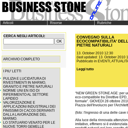
Articoli
Risorse
Rubriche
CERCA NEGLI ARTICOLI:
CONVEGNO SULLA
ECOCOMPATIBILITA' DEL
PIETRE NATURALI
13. October 2010 12:30
(last updated: 13. October 2010 
ARCHIVIO COMPLETO
Pubblicato in
EVENTI
,
ATTUALITA
Leggi tutto
I PIU' LETTI
PULIZIA E LUCIDATURA DI
RIVESTIMENTI IN MARMO,
GRANITO E PIETRE NATURALI
NORME UNI EN ISO DI
“NEW GREEN STONE AGE: per una n
RIFERIMENTO AL SETTORE
eco-compatibile tra Direttive EPD
LAPIDEO
formale”. GIOVEDI 28 ottobre 20
VALORIZZAZIONE E
Piazza dell'Involucro per l'Archite
APPLICAZIONI INDUSTRIALI DEI
FINISSIMI DI CACO3 DERIVANTI
(foto: l'ingresso di una delle cav
DALLA LAVORAZIONE DEL
MARMO.
Alla luce della rinnovata attenzione
LO STATUARIO VENATO PER LE
imitativo, effimero si é evidenziata
NUOVE TORRI GEMELLE