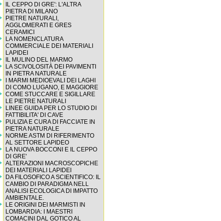
IL CEPPO DI GRE': L'ALTRA
PIETRA DI MILANO
PIETRE NATURALI,
AGGLOMERATI E GRES
CERAMICI
LA NOMENCLATURA
COMMERCIALE DEI MATERIALI
LAPIDEI
IL MULINO DEL MARMO
LA SCIVOLOSITÀ DEI PAVIMENTI
IN PIETRA NATURALE
I MARMI MEDIOEVALI DEI LAGHI
DI COMO LUGANO, E MAGGIORE
COME STUCCARE E SIGILLARE
LE PIETRE NATURALI
LINEE GUIDA PER LO STUDIO DI
FATTIBILITA' DI CAVE
PULIZIA E CURA DI FACCIATE IN
PIETRA NATURALE
NORME ASTM DI RIFERIMENTO
AL SETTORE LAPIDEO
LA NUOVA BOCCONI E IL CEPPO
DI GRE'
ALTERAZIONI MACROSCOPICHE
DEI MATERIALI LAPIDEI
DA FILOSOFICO A SCIENTIFICO: IL
CAMBIO DI PARADIGMA NELL
ANALISI ECOLOGICA DI IMPATTO
AMBIENTALE.
LE ORIGINI DEI MARMISTI IN
LOMBARDIA: I MAESTRI
COMACINI DAL GOTICO AL